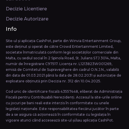
Decizie Licentiere
Decizie Autorizare
Info
Site-ul și aplicația CashPot, parte din Winvia Entertainment Group,
este deținut și operat de către Crowd Entertainment Limited,
societate înmatriculată conform legii societăţilor comerciale din
Malta, cu sediul social în 2 Spinola Road, St. Julians STJ 3014, Malta,
număr de înregistrare C97517. Licența nr. L1213823W001269,
emisă de Comitetul de Supraveghere din cadrul O.N.J.N., valabilă
din data de 01.03.2021 până la data de 28.02.2031 și autorizație de
exploatare obținută prin Decizia nr. 312 din 10.04.2025.
Cod unic de identificare fiscală 43557448, eliberat de Administrația
Fiscală pentru Contribuabili Nerezidenți. Accesul la site-urile online
cu jocuri pe bani reali este interzis în conformitate cu unele
legislații naționale. Este responsabilitatea fiecărui jucător în parte
de a se asigura că acționează în conformitate cu legislația în
vigoare atunci când accesează site-ul și/sau aplicația CashPot.