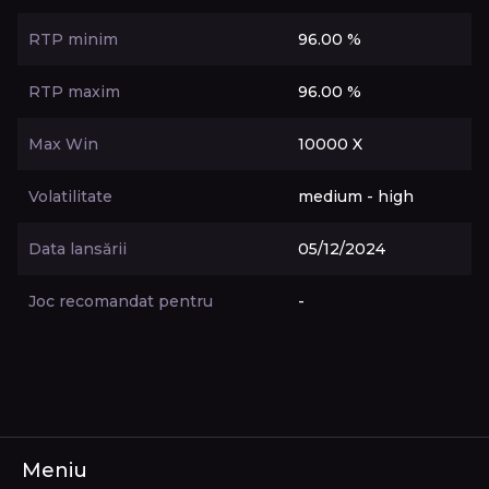
RTP minim
96.00 %
RTP maxim
96.00 %
Max Win
10000 X
Volatilitate
medium - high
Data lansării
05/12/2024
Joc recomandat pentru
-
Meniu