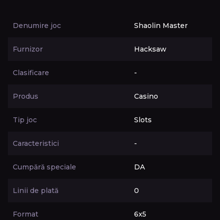
Denumire joc
Shaolin Master
Furnizor
Hacksaw
Clasificare
-
Produs
Casino
Tip joc
Slots
Caracteristici
-
Cumpără speciale
DA
Linii de plată
0
Format
6x5