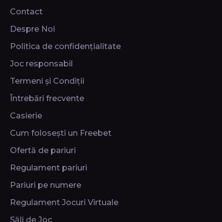
Contact
Despre Noi
Politica de confidențialitate
Joc responsabil
Termeni și Condiții
Întrebări frecvente
Casierie
Cum folosești un Freebet
Ofertă de pariuri
Regulament pariuri
Pariuri pe numere
Regulament Jocuri Virtuale
Săli de Joc