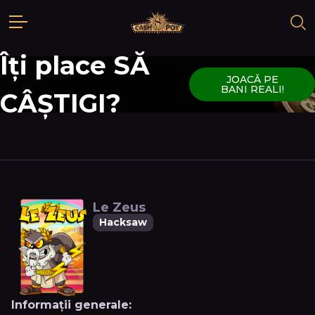
Îți place SĂ
JOACĂ PE
BANI REALI!
CÂȘTIGI?
Le Zeus
Hacksaw
Informații generale: