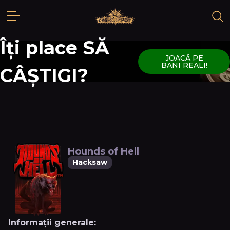
Îți place SĂ
JOACĂ PE
BANI REALI!
CÂȘTIGI?
Hounds of Hell
Hacksaw
Informații generale: