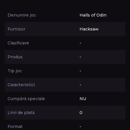
Denumire joc
Halls of Odin
Furnizor
Hacksaw
Clasificare
-
Produs
-
Tip joc
-
Caracteristici
-
Cumpără speciale
NU
Linii de plată
0
Format
-