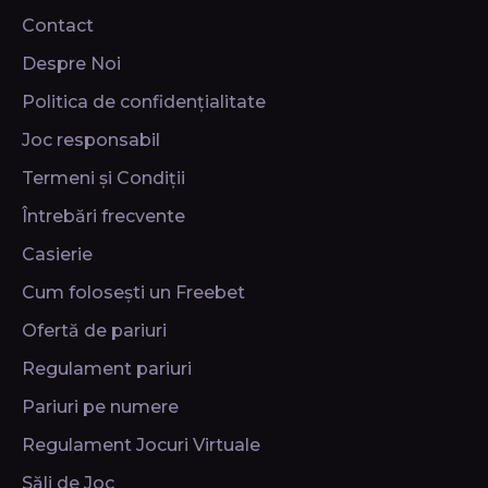
Contact
Despre Noi
Politica de confidențialitate
Joc responsabil
Termeni și Condiții
Întrebări frecvente
Casierie
Cum folosești un Freebet
Ofertă de pariuri
Regulament pariuri
Pariuri pe numere
Regulament Jocuri Virtuale
Săli de Joc