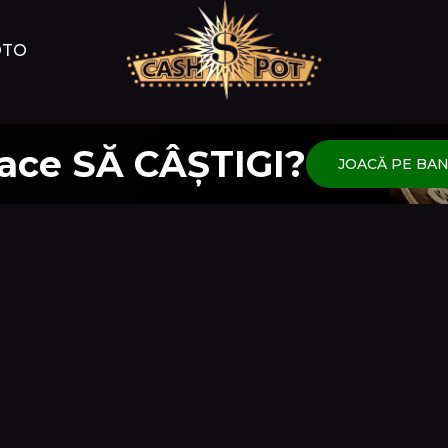
OTO
place SĂ CÂȘTIGI?
JOACĂ PE BANI