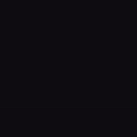
CHEESE