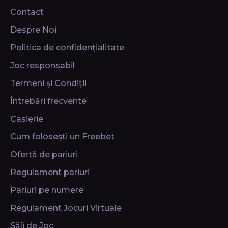
Contact
Despre Noi
Politica de confidențialitate
Joc responsabil
Termeni și Condiții
Întrebări frecvente
Casierie
Cum folosești un Freebet
Ofertă de pariuri
Regulament pariuri
Pariuri pe numere
Regulament Jocuri Virtuale
Săli de Joc