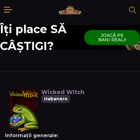
Îți place SĂ
JOACĂ PE
BANI REALI!
CÂȘTIGI?
Wicked Witch
Habanero
Informații generale: