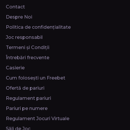
Contact
Despre Noi
Politica de confidențialitate
Joc responsabil
Termeni și Condiții
Întrebări frecvente
Casierie
Cum folosești un Freebet
Ofertă de pariuri
Regulament pariuri
Pariuri pe numere
Regulament Jocuri Virtuale
Săli de Joc