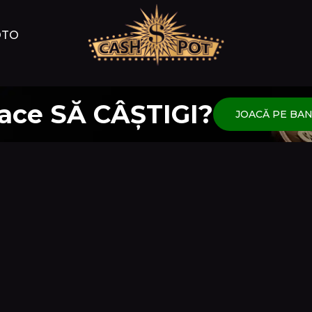
OTO
place SĂ CÂȘTIGI?
JOACĂ PE BANI