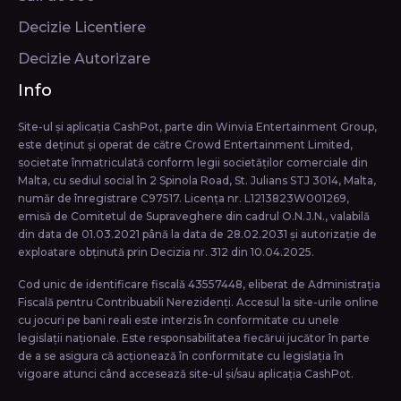
Decizie Licentiere
Decizie Autorizare
Info
Site-ul și aplicația CashPot, parte din Winvia Entertainment Group,
este deținut și operat de către Crowd Entertainment Limited,
societate înmatriculată conform legii societăţilor comerciale din
Malta, cu sediul social în 2 Spinola Road, St. Julians STJ 3014, Malta,
număr de înregistrare C97517. Licența nr. L1213823W001269,
emisă de Comitetul de Supraveghere din cadrul O.N.J.N., valabilă
din data de 01.03.2021 până la data de 28.02.2031 și autorizație de
exploatare obținută prin Decizia nr. 312 din 10.04.2025.
Cod unic de identificare fiscală 43557448, eliberat de Administrația
Fiscală pentru Contribuabili Nerezidenți. Accesul la site-urile online
cu jocuri pe bani reali este interzis în conformitate cu unele
legislații naționale. Este responsabilitatea fiecărui jucător în parte
de a se asigura că acționează în conformitate cu legislația în
vigoare atunci când accesează site-ul și/sau aplicația CashPot.