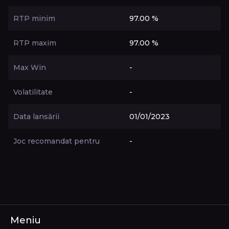
RTP minim
97.00 %
RTP maxim
97.00 %
Max Win
-
Volatilitate
-
Data lansării
01/01/2023
Joc recomandat pentru
-
Meniu