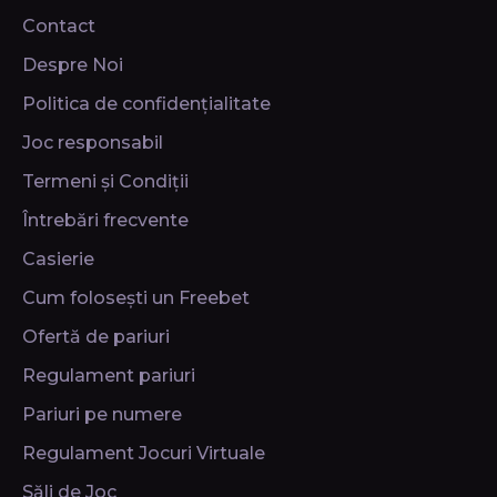
Contact
Despre Noi
Politica de confidențialitate
Joc responsabil
Termeni și Condiții
Întrebări frecvente
Casierie
Cum folosești un Freebet
Ofertă de pariuri
Regulament pariuri
Pariuri pe numere
Regulament Jocuri Virtuale
Săli de Joc