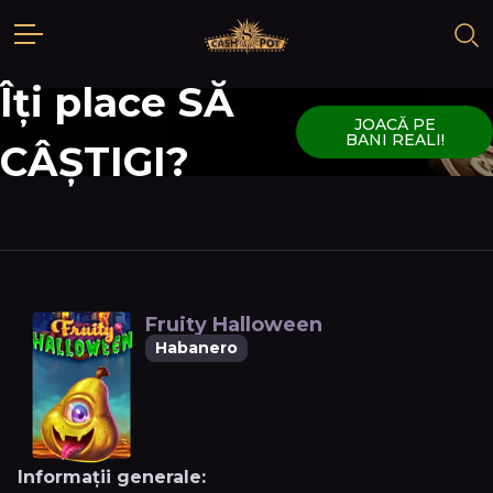
Îți place SĂ
JOACĂ PE
BANI REALI!
CÂȘTIGI?
Fruity Halloween
Habanero
Informații generale: