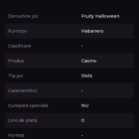
Denumire joc
Fruity Halloween
Furnizor
Habanero
Clasificare
-
Produs
Casino
Tip joc
Slots
Caracteristici
-
Cumpără speciale
NU
Linii de plată
0
Format
-