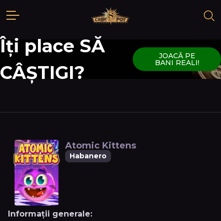
Îți place SĂ
JOACĂ PE
BANI REALI!
CÂȘTIGI?
Atomic Kittens
Habanero
Informații generale: