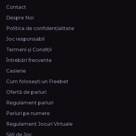
Contact
Despre Noi
Politica de confidențialitate
Joc responsabil
Termeni și Condiții
Întrebări frecvente
Casierie
Cum folosești un Freebet
Ofertă de pariuri
Regulament pariuri
Pariuri pe numere
Regulament Jocuri Virtuale
Săli de Joc