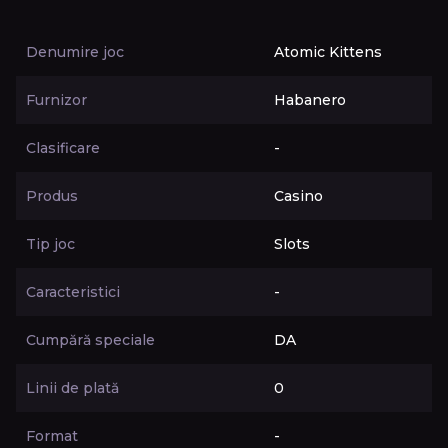
Denumire joc
Atomic Kittens
Furnizor
Habanero
Clasificare
-
Produs
Casino
Tip joc
Slots
Caracteristici
-
Cumpără speciale
DA
Linii de plată
0
Format
-