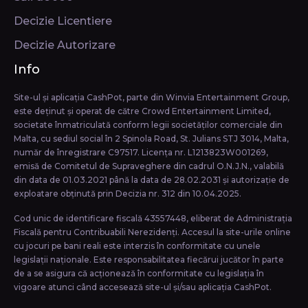
Decizie Licentiere
Decizie Autorizare
Info
Site-ul și aplicația CashPot, parte din Winvia Entertainment Group,
este deținut și operat de către Crowd Entertainment Limited,
societate înmatriculată conform legii societăţilor comerciale din
Malta, cu sediul social în 2 Spinola Road, St. Julians STJ 3014, Malta,
număr de înregistrare C97517. Licența nr. L1213823W001269,
emisă de Comitetul de Supraveghere din cadrul O.N.J.N., valabilă
din data de 01.03.2021 până la data de 28.02.2031 și autorizație de
exploatare obținută prin Decizia nr. 312 din 10.04.2025.
Cod unic de identificare fiscală 43557448, eliberat de Administrația
Fiscală pentru Contribuabili Nerezidenți. Accesul la site-urile online
cu jocuri pe bani reali este interzis în conformitate cu unele
legislații naționale. Este responsabilitatea fiecărui jucător în parte
de a se asigura că acționează în conformitate cu legislația în
vigoare atunci când accesează site-ul și/sau aplicația CashPot.