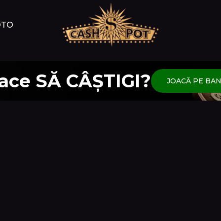
OTO
place SĂ CÂȘTIGI?
JOACĂ PE BANI