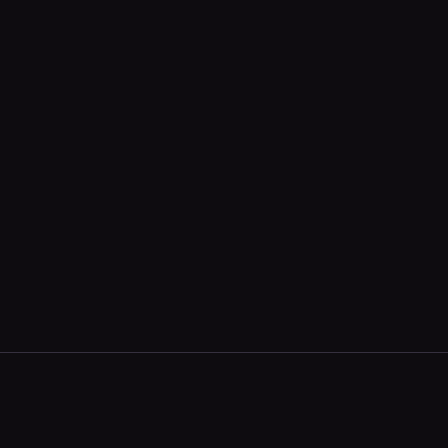
Hot Deluxe