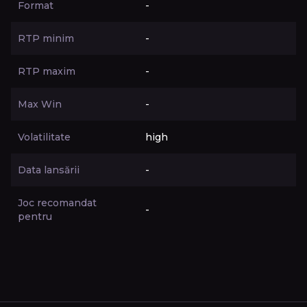
Format
-
RTP minim
-
RTP maxim
-
Max Win
-
Volatilitate
high
Data lansării
-
Joc recomandat
-
pentru