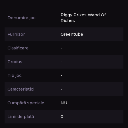
Piggy Prizes Wand Of
Denumire joc
Riches
Furnizor
Greentube
Clasificare
-
Produs
-
Tip joc
-
Caracteristici
-
Cumpără speciale
NU
Linii de plată
0