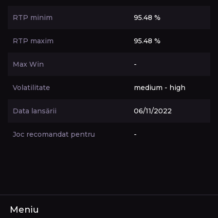
RTP minim
95.48 %
RTP maxim
95.48 %
Max Win
-
Volatilitate
medium - high
Data lansării
06/11/2022
Joc recomandat pentru
-
Meniu