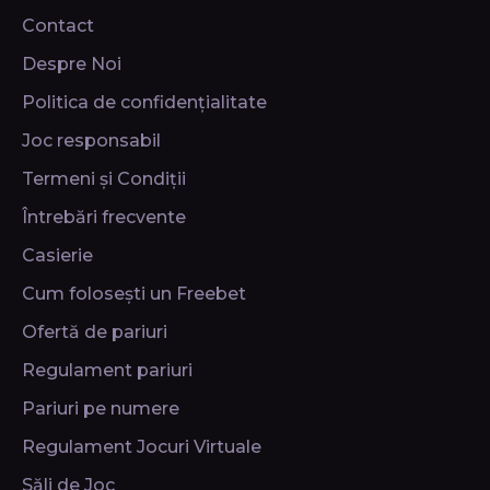
Contact
Despre Noi
Politica de confidențialitate
Joc responsabil
Termeni și Condiții
Întrebări frecvente
Casierie
Cum folosești un Freebet
Ofertă de pariuri
Regulament pariuri
Pariuri pe numere
Regulament Jocuri Virtuale
Săli de Joc