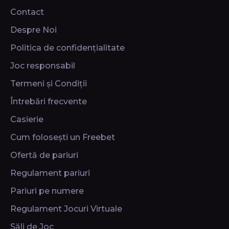
Contact
Despre Noi
Politica de confidențialitate
Joc responsabil
Termeni și Condiții
Întrebări frecvente
Casierie
Cum folosești un Freebet
Ofertă de pariuri
Regulament pariuri
Pariuri pe numere
Regulament Jocuri Virtuale
Săli de Joc