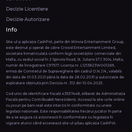
Decizie Licentiere
Decizie Autorizare
Info
Site-ul și aplicația CashPot, parte din Winvia Entertainment Group,
este deținut și operat de către Crowd Entertainment Limited,
societate înmatriculată conform legii societăţilor comerciale din
Malta, cu sediul social în 2 Spinola Road, St. Julians STJ 3014, Malta,
număr de înregistrare C97517. Licența nr. L1213823W001269,
emisă de Comitetul de Supraveghere din cadrul O.N.J.N., valabilă
din data de 01.03.2021 până la data de 28.02.2031 și autorizație de
exploatare obținută prin Decizia nr. 312 din 10.04.2025.
Cod unic de identificare fiscală 43557448, eliberat de Administrația
Fiscală pentru Contribuabili Nerezidenți. Accesul la site-urile online
cu jocuri pe bani reali este interzis în conformitate cu unele
legislații naționale. Este responsabilitatea fiecărui jucător în parte
de a se asigura că acționează în conformitate cu legislația în
vigoare atunci când accesează site-ul și/sau aplicația CashPot.