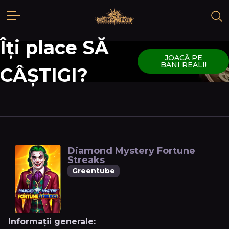
Îți place SĂ
JOACĂ PE
BANI REALI!
CÂȘTIGI?
Diamond Mystery Fortune
Streaks
Greentube
Informații generale: