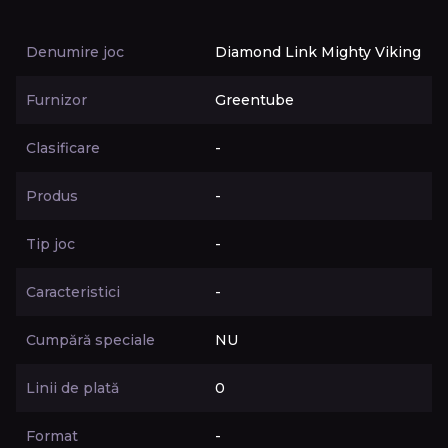
Denumire joc
Diamond Link Mighty Viking
Furnizor
Greentube
Clasificare
-
Produs
-
Tip joc
-
Caracteristici
-
Cumpără speciale
NU
Linii de plată
0
Format
-