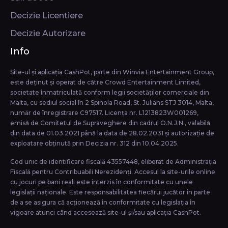
Decizie Licentiere
Decizie Autorizare
Info
Site-ul și aplicația CashPot, parte din Winvia Entertainment Group,
este deținut și operat de către Crowd Entertainment Limited,
societate înmatriculată conform legii societăţilor comerciale din
Malta, cu sediul social în 2 Spinola Road, St. Julians STJ 3014, Malta,
număr de înregistrare C97517. Licența nr. L1213823W001269,
emisă de Comitetul de Supraveghere din cadrul O.N.J.N., valabilă
din data de 01.03.2021 până la data de 28.02.2031 și autorizație de
exploatare obținută prin Decizia nr. 312 din 10.04.2025.
Cod unic de identificare fiscală 43557448, eliberat de Administrația
Fiscală pentru Contribuabili Nerezidenți. Accesul la site-urile online
cu jocuri pe bani reali este interzis în conformitate cu unele
legislații naționale. Este responsabilitatea fiecărui jucător în parte
de a se asigura că acționează în conformitate cu legislația în
vigoare atunci când accesează site-ul și/sau aplicația CashPot.