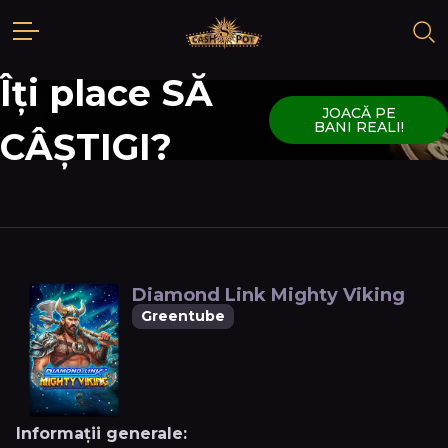
Îți place SĂ
JOACĂ PE
BANI REALI!
CÂȘTIGI?
Diamond Link Mighty Viking
Greentube
Informații generale: