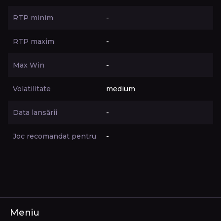
RTP minim
-
RTP maxim
-
Max Win
-
Volatilitate
medium
Data lansării
-
Joc recomandat pentru
-
Meniu