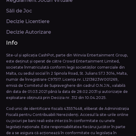
Regulament Jocuri Virtuale
Săli de Joc
Decizie Licentiere
Decizie Autorizare
Info
Site-ul și aplicația CashPot, parte din Winvia Entertainment Group,
este deținut și operat de către Crowd Entertainment Limited,
societate înmatriculată conform legii societăţilor comerciale din
Malta, cu sediul social în 2 Spinola Road, St. Julians STJ 3014, Malta,
număr de înregistrare C97517. Licența nr. L1213823W001269,
emisă de Comitetul de Supraveghere din cadrul O.N.J.N., valabilă
din data de 01.03.2021 până la data de 28.02.2031 și autorizație de
exploatare obținută prin Decizia nr. 312 din 10.04.2025.
Cod unic de identificare fiscală 43557448, eliberat de Administrația
Fiscală pentru Contribuabili Nerezidenți. Accesul la site-urile online
cu jocuri pe bani reali este interzis în conformitate cu unele
legislații naționale. Este responsabilitatea fiecărui jucător în parte
de a se asigura că acționează în conformitate cu legislația în