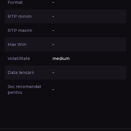
Format
-
RTP minim
-
RTP maxim
-
Max Win
-
Volatilitate
medium
Data lansării
-
Joc recomandat
-
pentru