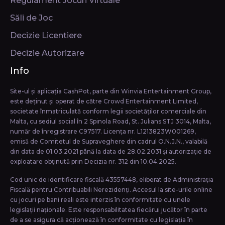
Regulament Jocuri Virtuale
Săli de Joc
Decizie Licentiere
Decizie Autorizare
Info
Site-ul și aplicația CashPot, parte din Winvia Entertainment Group,
este deținut și operat de către Crowd Entertainment Limited,
societate înmatriculată conform legii societăţilor comerciale din
Malta, cu sediul social în 2 Spinola Road, St. Julians STJ 3014, Malta,
număr de înregistrare C97517. Licența nr. L1213823W001269,
emisă de Comitetul de Supraveghere din cadrul O.N.J.N., valabilă
din data de 01.03.2021 până la data de 28.02.2031 și autorizație de
exploatare obținută prin Decizia nr. 312 din 10.04.2025.
Cod unic de identificare fiscală 43557448, eliberat de Administrația
Fiscală pentru Contribuabili Nerezidenți. Accesul la site-urile online
cu jocuri pe bani reali este interzis în conformitate cu unele
legislații naționale. Este responsabilitatea fiecărui jucător în parte
de a se asigura că acționează în conformitate cu legislația în