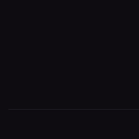
Diamond L