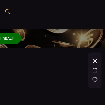
FILTRE
ALFABETIC A-Z
 REALI!