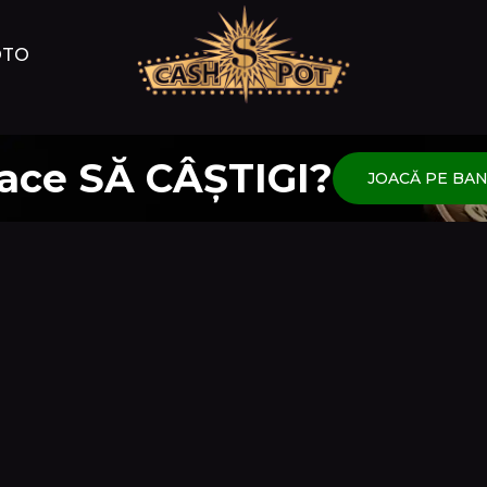
OTO
place SĂ CÂȘTIGI?
JOACĂ PE BANI