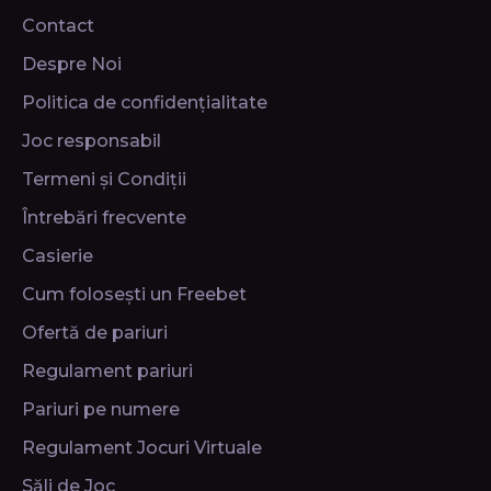
Contact
Despre Noi
Politica de confidențialitate
Joc responsabil
Termeni și Condiții
Întrebări frecvente
Casierie
Cum folosești un Freebet
Ofertă de pariuri
Regulament pariuri
Pariuri pe numere
Regulament Jocuri Virtuale
Săli de Joc