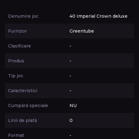
Denumire joc
40 Imperial Crown deluxe
Furnizor
Greentube
Clasificare
-
Produs
-
Tip joc
-
Caracteristici
-
Cumpără speciale
NU
Linii de plată
0
Format
-