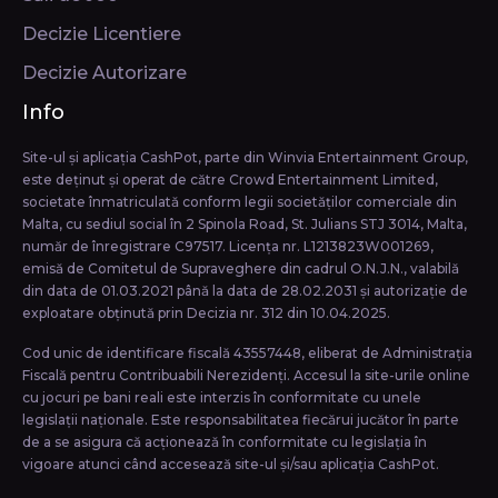
Decizie Licentiere
Decizie Autorizare
Info
Site-ul și aplicația CashPot, parte din Winvia Entertainment Group,
este deținut și operat de către Crowd Entertainment Limited,
societate înmatriculată conform legii societăţilor comerciale din
Malta, cu sediul social în 2 Spinola Road, St. Julians STJ 3014, Malta,
număr de înregistrare C97517. Licența nr. L1213823W001269,
emisă de Comitetul de Supraveghere din cadrul O.N.J.N., valabilă
din data de 01.03.2021 până la data de 28.02.2031 și autorizație de
exploatare obținută prin Decizia nr. 312 din 10.04.2025.
Cod unic de identificare fiscală 43557448, eliberat de Administrația
Fiscală pentru Contribuabili Nerezidenți. Accesul la site-urile online
cu jocuri pe bani reali este interzis în conformitate cu unele
legislații naționale. Este responsabilitatea fiecărui jucător în parte
de a se asigura că acționează în conformitate cu legislația în
vigoare atunci când accesează site-ul și/sau aplicația CashPot.