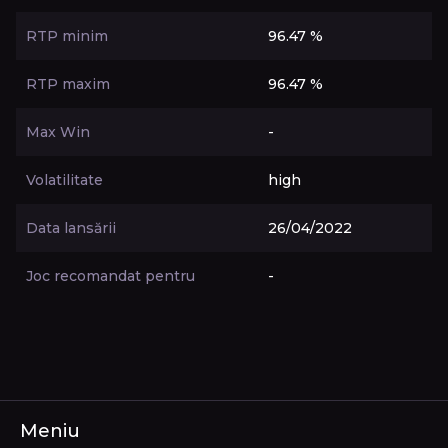
RTP minim
96.47 %
RTP maxim
96.47 %
Max Win
-
Volatilitate
high
Data lansării
26/04/2022
Joc recomandat pentru
-
Meniu