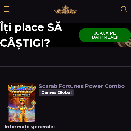
Îți place SĂ
JOACĂ PE
BANI REALI!
CÂȘTIGI?
Scarab Fortunes Power Combo
Games Global
Informații generale: