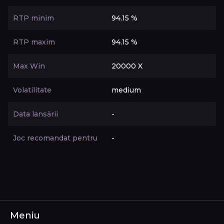
RTP minim
94.15 %
RTP maxim
94.15 %
Max Win
20000 X
Volatilitate
medium
Data lansării
-
Joc recomandat pentru
-
Meniu