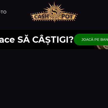
OTO
place SĂ CÂȘTIGI?
JOACĂ PE BANI