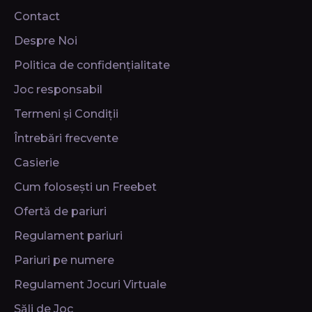
Contact
Despre Noi
Politica de confidențialitate
Joc responsabil
Termeni și Condiții
Întrebări frecvente
Casierie
Cum folosești un Freebet
Ofertă de pariuri
Regulament pariuri
Pariuri pe numere
Regulament Jocuri Virtuale
Săli de Joc