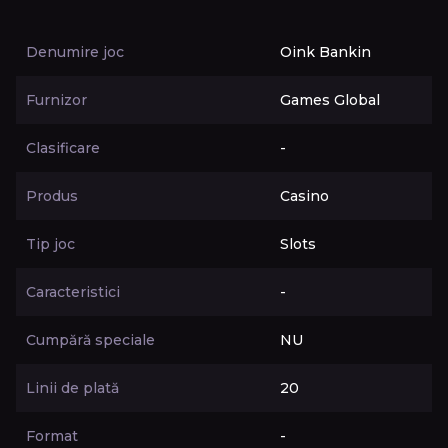
Denumire joc
Oink Bankin
Furnizor
Games Global
Clasificare
-
Produs
Casino
Tip joc
Slots
Caracteristici
-
Cumpără speciale
NU
Linii de plată
20
Format
-