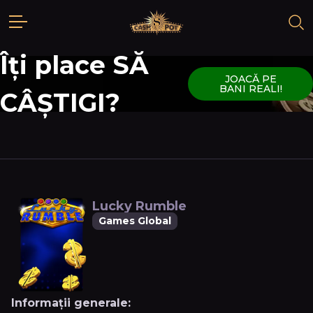
Îți place SĂ
JOACĂ PE
BANI REALI!
CÂȘTIGI?
Lucky Rumble
Games Global
Informații generale: