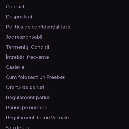
Contact
Despre Noi
Politica de confidențialitate
Joc responsabil
Termeni și Condiții
Întrebări frecvente
Casierie
Cum folosești un Freebet
Ofertă de pariuri
Regulament pariuri
Pariuri pe numere
Regulament Jocuri Virtuale
Săli de Joc