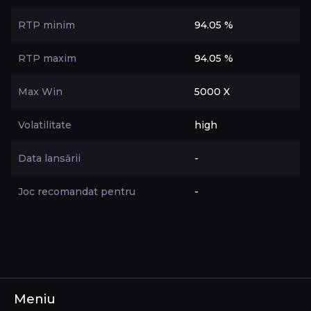
RTP minim
94.05 %
RTP maxim
94.05 %
Max Win
5000 X
Volatilitate
high
Data lansării
-
Joc recomandat pentru
-
Meniu