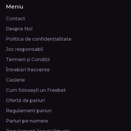
Meniu
Contact
Despre Noi
Politica de confidențialitate
Joc responsabil
Termeni și Condiții
Întrebări frecvente
Casierie
Cum folosești un Freebet
Ofertă de pariuri
Regulament pariuri
Pariuri pe numere