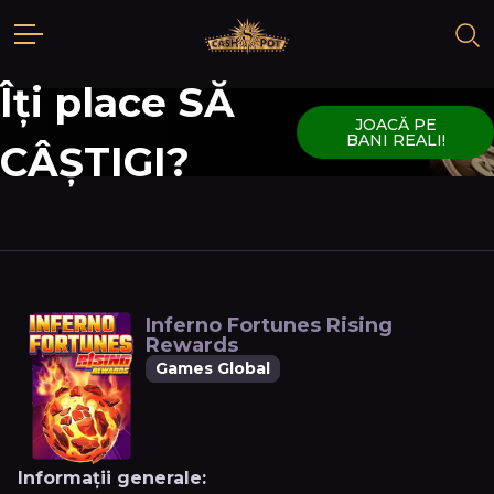
Îți place SĂ
JOACĂ PE
BANI REALI!
CÂȘTIGI?
Inferno Fortunes Rising
Rewards
Games Global
Informații generale: