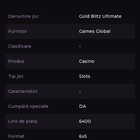
Denumire joc
Gold Blitz Ultimate
Furnizor
Games Global
Clasificare
-
Produs
Casino
Tip joc
Slots
Caracteristici
-
Cumpără speciale
DA
Linii de plată
6400
Format
6x5