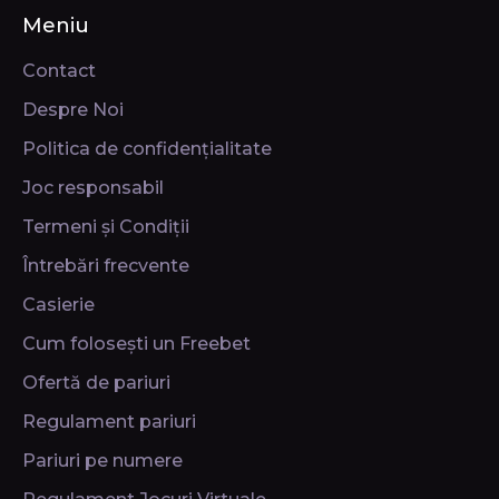
Meniu
Contact
Despre Noi
Politica de confidențialitate
Joc responsabil
Termeni și Condiții
Întrebări frecvente
Casierie
Cum folosești un Freebet
Ofertă de pariuri
Regulament pariuri
Pariuri pe numere