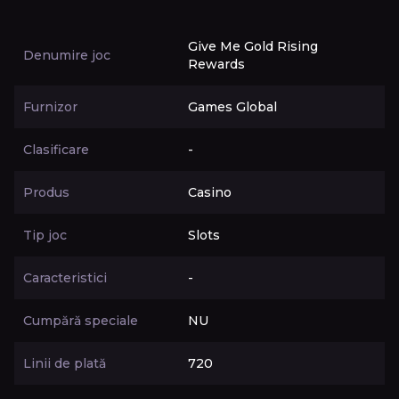
Give Me Gold Rising
Denumire joc
Rewards
Furnizor
Games Global
Clasificare
-
Produs
Casino
Tip joc
Slots
Caracteristici
-
Cumpără speciale
NU
Linii de plată
720