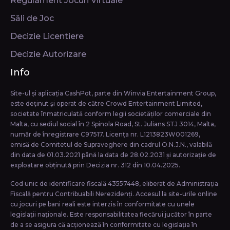
Regulament Jocuri Virtuale
Săli de Joc
Decizie Licentiere
Decizie Autorizare
Info
Site-ul și aplicația CashPot, parte din Winvia Entertainment Group,
este deținut și operat de către Crowd Entertainment Limited,
societate înmatriculată conform legii societăţilor comerciale din
Malta, cu sediul social în 2 Spinola Road, St. Julians STJ 3014, Malta,
număr de înregistrare C97517. Licența nr. L1213823W001269,
emisă de Comitetul de Supraveghere din cadrul O.N.J.N., valabilă
din data de 01.03.2021 până la data de 28.02.2031 și autorizație de
exploatare obținută prin Decizia nr. 312 din 10.04.2025.
Cod unic de identificare fiscală 43557448, eliberat de Administrația
Fiscală pentru Contribuabili Nerezidenți. Accesul la site-urile online
cu jocuri pe bani reali este interzis în conformitate cu unele
legislații naționale. Este responsabilitatea fiecărui jucător în parte
de a se asigura că acționează în conformitate cu legislația în