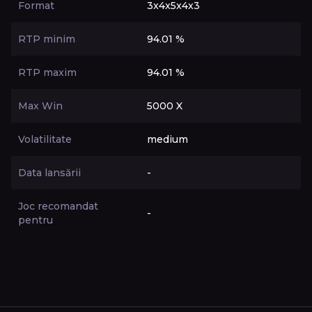
Format
3x4x5x4x3
RTP minim
94.01 %
RTP maxim
94.01 %
Max Win
5000 X
Volatilitate
medium
Data lansării
-
Joc recomandat
-
pentru