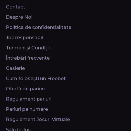
Contact
Despre Noi
Politica de confidențialitate
Joc responsabil
Termeni și Condiții
Întrebări frecvente
Casierie
Cum folosești un Freebet
Ofertă de pariuri
Regulament pariuri
Pariuri pe numere
Regulament Jocuri Virtuale
Săli de Joc