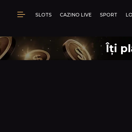
SLOTS
CAZINO LIVE
SPORT
L
Îți 