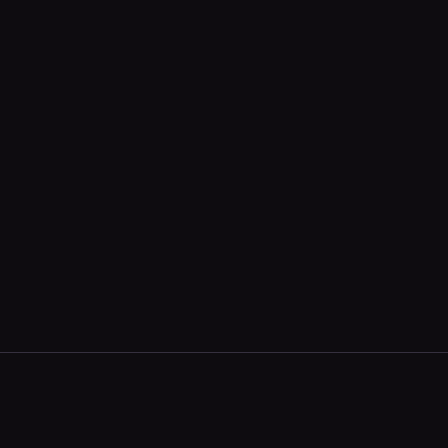
estival