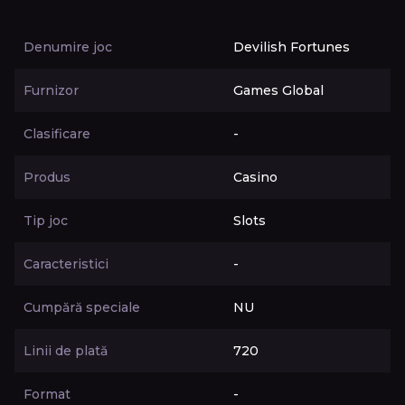
Denumire joc
Devilish Fortunes
Furnizor
Games Global
Clasificare
-
Produs
Casino
Tip joc
Slots
Caracteristici
-
Cumpără speciale
NU
Linii de plată
720
Format
-