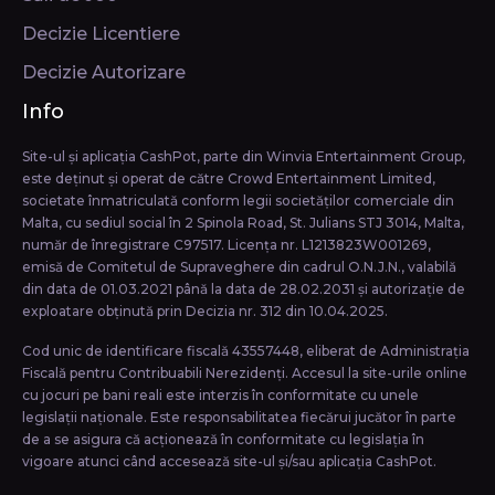
Decizie Licentiere
Decizie Autorizare
Info
Site-ul și aplicația CashPot, parte din Winvia Entertainment Group,
este deținut și operat de către Crowd Entertainment Limited,
societate înmatriculată conform legii societăţilor comerciale din
Malta, cu sediul social în 2 Spinola Road, St. Julians STJ 3014, Malta,
număr de înregistrare C97517. Licența nr. L1213823W001269,
emisă de Comitetul de Supraveghere din cadrul O.N.J.N., valabilă
din data de 01.03.2021 până la data de 28.02.2031 și autorizație de
exploatare obținută prin Decizia nr. 312 din 10.04.2025.
Cod unic de identificare fiscală 43557448, eliberat de Administrația
Fiscală pentru Contribuabili Nerezidenți. Accesul la site-urile online
cu jocuri pe bani reali este interzis în conformitate cu unele
legislații naționale. Este responsabilitatea fiecărui jucător în parte
de a se asigura că acționează în conformitate cu legislația în
vigoare atunci când accesează site-ul și/sau aplicația CashPot.