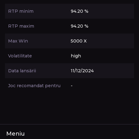
RTP minim
94.20 %
RTP maxim
94.20 %
Max Win
5000 X
Volatilitate
high
Data lansării
11/12/2024
Joc recomandat pentru
-
Meniu