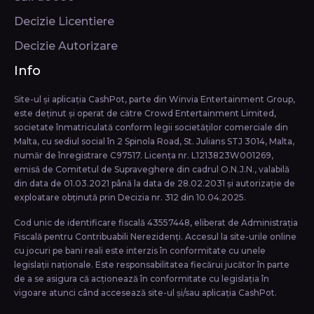
Decizie Licentiere
Decizie Autorizare
Info
Site-ul și aplicația CashPot, parte din Winvia Entertainment Group,
este deținut și operat de către Crowd Entertainment Limited,
societate înmatriculată conform legii societăţilor comerciale din
Malta, cu sediul social în 2 Spinola Road, St. Julians STJ 3014, Malta,
număr de înregistrare C97517. Licența nr. L1213823W001269,
emisă de Comitetul de Supraveghere din cadrul O.N.J.N., valabilă
din data de 01.03.2021 până la data de 28.02.2031 și autorizație de
exploatare obținută prin Decizia nr. 312 din 10.04.2025.
Cod unic de identificare fiscală 43557448, eliberat de Administrația
Fiscală pentru Contribuabili Nerezidenți. Accesul la site-urile online
cu jocuri pe bani reali este interzis în conformitate cu unele
legislații naționale. Este responsabilitatea fiecărui jucător în parte
de a se asigura că acționează în conformitate cu legislația în
vigoare atunci când accesează site-ul și/sau aplicația CashPot.