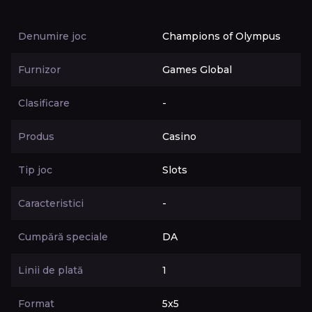
Denumire joc
Champions of Olympus
Furnizor
Games Global
Clasificare
-
Produs
Casino
Tip joc
Slots
Caracteristici
-
Cumpără speciale
DA
Linii de plată
1
Format
5x5