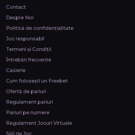
Contact
Despre Noi
Politica de confidențialitate
Joc responsabil
Termeni și Condiții
Întrebări frecvente
Casierie
Cum folosești un Freebet
Ofertă de pariuri
Regulament pariuri
Pariuri pe numere
Regulament Jocuri Virtuale
Săli de Joc