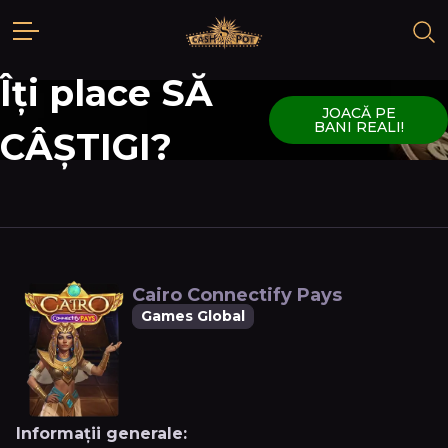
Îți place SĂ
JOACĂ PE
BANI REALI!
CÂȘTIGI?
Cairo Connectify Pays
Games Global
Informații generale: