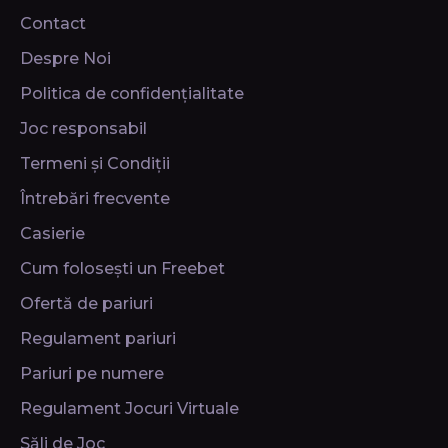
Contact
Despre Noi
Politica de confidențialitate
Joc responsabil
Termeni și Condiții
Întrebări frecvente
Casierie
Cum folosești un Freebet
Ofertă de pariuri
Regulament pariuri
Pariuri pe numere
Regulament Jocuri Virtuale
Săli de Joc