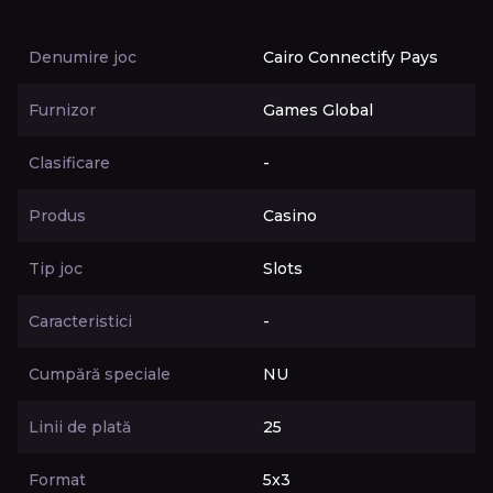
Denumire joc
Cairo Connectify Pays
Furnizor
Games Global
Clasificare
-
Produs
Casino
Tip joc
Slots
Caracteristici
-
Cumpără speciale
NU
Linii de plată
25
Format
5x3