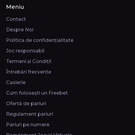
Meniu
Contact
Despre Noi
Politica de confidențialitate
Joc responsabil
Termeni și Condiții
Întrebări frecvente
Casierie
Cum folosești un Freebet
Ofertă de pariuri
Regulament pariuri
Pariuri pe numere