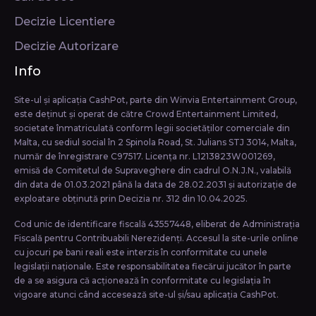
Decizie Licentiere
Decizie Autorizare
Info
Site-ul și aplicația CashPot, parte din Winvia Entertainment Group,
este deținut și operat de către Crowd Entertainment Limited,
societate înmatriculată conform legii societăţilor comerciale din
Malta, cu sediul social în 2 Spinola Road, St. Julians STJ 3014, Malta,
număr de înregistrare C97517. Licența nr. L1213823W001269,
emisă de Comitetul de Supraveghere din cadrul O.N.J.N., valabilă
din data de 01.03.2021 până la data de 28.02.2031 și autorizație de
exploatare obținută prin Decizia nr. 312 din 10.04.2025.
Cod unic de identificare fiscală 43557448, eliberat de Administrația
Fiscală pentru Contribuabili Nerezidenți. Accesul la site-urile online
cu jocuri pe bani reali este interzis în conformitate cu unele
legislații naționale. Este responsabilitatea fiecărui jucător în parte
de a se asigura că acționează în conformitate cu legislația în
vigoare atunci când accesează site-ul și/sau aplicația CashPot.