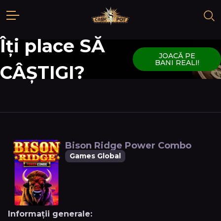
Îți place SĂ
JOACĂ PE
BANI REALI!
CÂȘTIGI?
Bison Ridge Power Combo
Games Global
Informații generale: