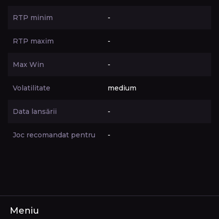
RTP minim
-
RTP maxim
-
Max Win
-
Volatilitate
medium
Data lansării
-
Joc recomandat pentru
-
Meniu