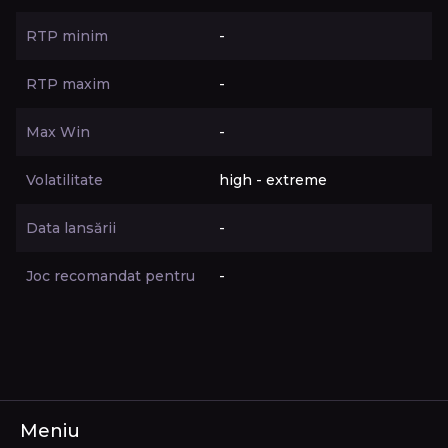
RTP minim
-
RTP maxim
-
Max Win
-
Volatilitate
high - extreme
Data lansării
-
Joc recomandat pentru
-
Meniu