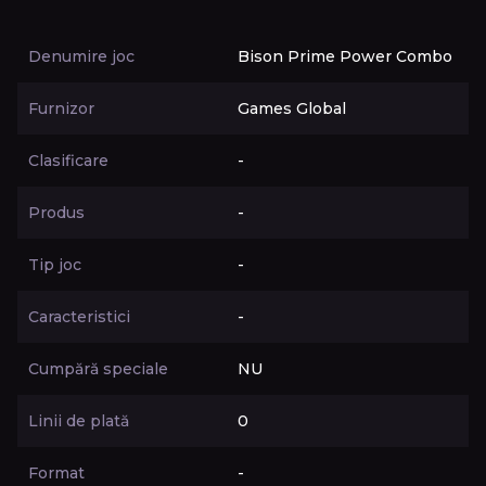
Denumire joc
Bison Prime Power Combo
Furnizor
Games Global
Clasificare
-
Produs
-
Tip joc
-
Caracteristici
-
Cumpără speciale
NU
Linii de plată
0
Format
-