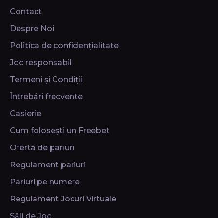
Contact
Despre Noi
Politica de confidențialitate
Joc responsabil
Termeni și Condiții
Întrebări frecvente
Casierie
Cum folosești un Freebet
Ofertă de pariuri
Regulament pariuri
Pariuri pe numere
Regulament Jocuri Virtuale
Săli de Joc