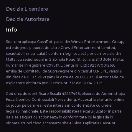
Decizie Licentiere
Decizie Autorizare
Info
Site-ul și aplicația CashPot, parte din Winvia Entertainment Group,
este deținut și operat de către Crowd Entertainment Limited,
societate înmatriculată conform legii societăţilor comerciale din
Malta, cu sediul social în 2 Spinola Road, St. Julians STJ 3014, Malta,
număr de înregistrare C97517. Licența nr. L1213823W001269,
emisă de Comitetul de Supraveghere din cadrul O.N.J.N., valabilă
din data de 01.03.2021 până la data de 28.02.2031 și autorizație de
exploatare obținută prin Decizia nr. 312 din 10.04.2025.
Cod unic de identificare fiscală 43557448, eliberat de Administrația
Fiscală pentru Contribuabili Nerezidenți. Accesul la site-urile online
cu jocuri pe bani reali este interzis în conformitate cu unele
legislații naționale. Este responsabilitatea fiecărui jucător în parte
de a se asigura că acționează în conformitate cu legislația în
vigoare atunci când accesează site-ul și/sau aplicația CashPot.