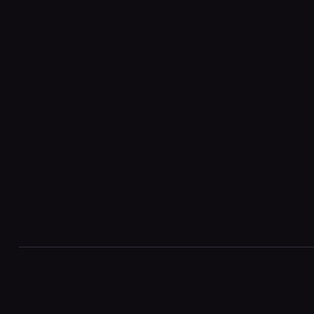
Bells and 