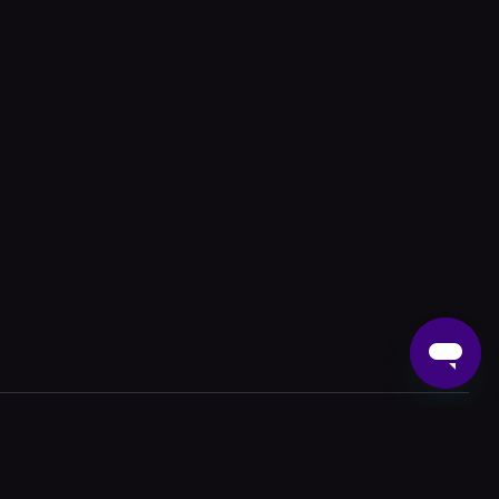
Roller