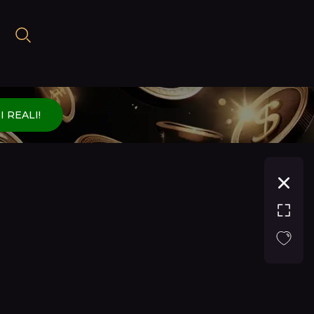
FILTRE
ALFABETIC A-Z
 REALI!