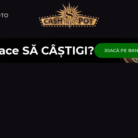
OTO
place SĂ CÂȘTIGI?
JOACĂ PE BANI