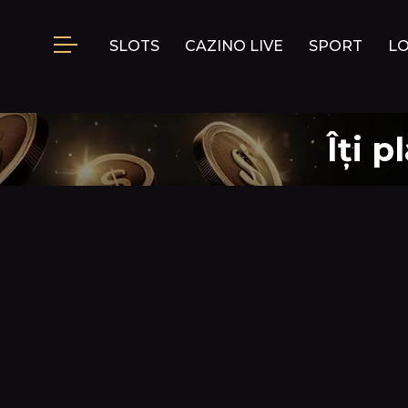
SLOTS
CAZINO LIVE
SPORT
L
Îți 