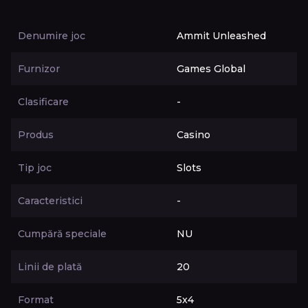
Denumire joc
Ammit Unleashed
Furnizor
Games Global
Clasificare
-
Produs
Casino
Tip joc
Slots
Caracteristici
-
Cumpără speciale
NU
Linii de plată
20
Format
5x4