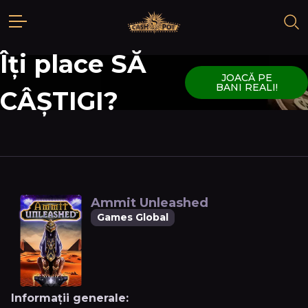
Îți place SĂ
JOACĂ PE
BANI REALI!
CÂȘTIGI?
Ammit Unleashed
Games Global
Informații generale: