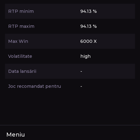
RTP minim
94.13 %
RTP maxim
94.13 %
Max Win
6000 X
Volatilitate
high
Data lansării
-
Joc recomandat pentru
-
Meniu