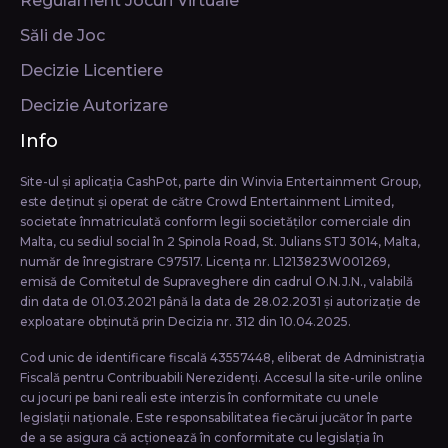
Regulament Jocuri Virtuale
Săli de Joc
Decizie Licentiere
Decizie Autorizare
Info
Site-ul și aplicația CashPot, parte din Winvia Entertainment Group,
este deținut și operat de către Crowd Entertainment Limited,
societate înmatriculată conform legii societăţilor comerciale din
Malta, cu sediul social în 2 Spinola Road, St. Julians STJ 3014, Malta,
număr de înregistrare C97517. Licența nr. L1213823W001269,
emisă de Comitetul de Supraveghere din cadrul O.N.J.N., valabilă
din data de 01.03.2021 până la data de 28.02.2031 și autorizație de
exploatare obținută prin Decizia nr. 312 din 10.04.2025.
Cod unic de identificare fiscală 43557448, eliberat de Administrația
Fiscală pentru Contribuabili Nerezidenți. Accesul la site-urile online
cu jocuri pe bani reali este interzis în conformitate cu unele
legislații naționale. Este responsabilitatea fiecărui jucător în parte
de a se asigura că acționează în conformitate cu legislația în