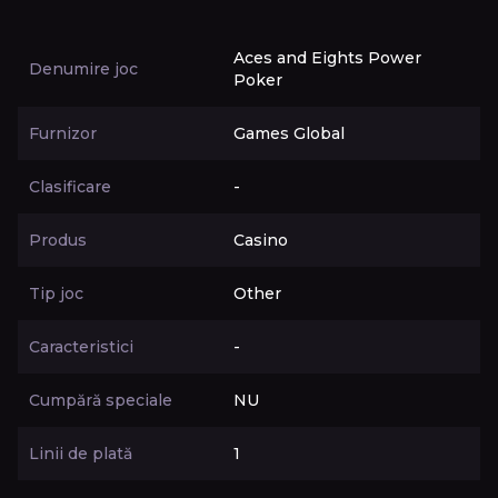
Aces and Eights Power
Denumire joc
Poker
Furnizor
Games Global
Clasificare
-
Produs
Casino
Tip joc
Other
Caracteristici
-
Cumpără speciale
NU
Linii de plată
1