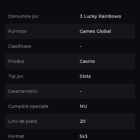
Denumire joc
3 Lucky Rainbows
Furnizor
Games Global
Clasificare
-
Produs
Casino
Tip joc
Slots
Caracteristici
-
Cumpără speciale
NU
Linii de plată
20
Format
5x3