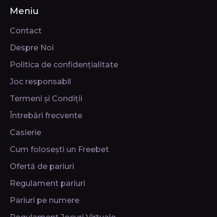
Meniu
Contact
Despre Noi
Politica de confidențialitate
Joc responsabil
Termeni și Condiții
Întrebări frecvente
Casierie
Cum folosești un Freebet
Ofertă de pariuri
Regulament pariuri
Pariuri pe numere