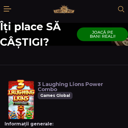
Îți place SĂ
JOACĂ PE
BANI REALI!
CÂȘTIGI?
3 Laughing Lions Power
Combo
Games Global
Informații generale: