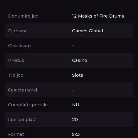
Denumire joc
12 Masks of Fire Drums
Furnizor
Games Global
Clasificare
-
Produs
Casino
Tip joc
Slots
Caracteristici
-
Cumpără speciale
NU
Linii de plată
20
Format
5x3