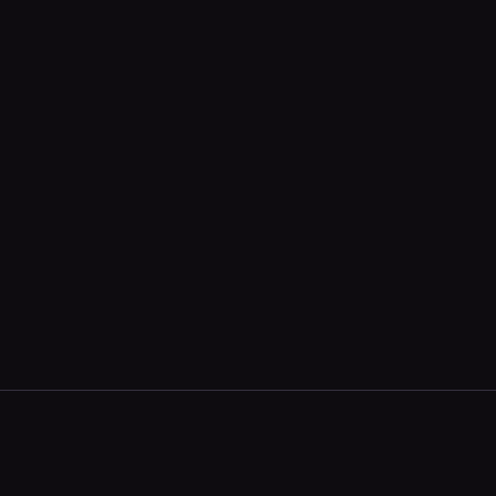
40 Respin