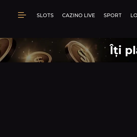
SLOTS
CAZINO LIVE
SPORT
L
Îți 